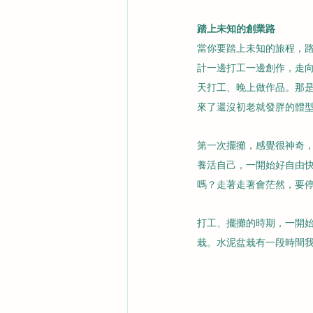
踏上未知的創業路
當你要踏上未知的旅程，
計一邊打工一邊創作，走
天打工、晚上做作品。那
來了還沒初老就發胖的體
第一次擺攤，感覺很神奇
養活自己，一開始好自由
嗎？走著走著會茫然，要
打工、擺攤的時期，一開
栽。水泥盆栽有一段時間我