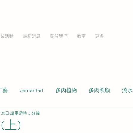
企業活動
最新消息
關於我們
教室
更多
工藝
cementart
多肉植物
多肉照顧
澆水
月30日
讀畢需時 3 分鐘
多肉盆栽
水泥盆
環氧樹脂
玻璃微景
(上)