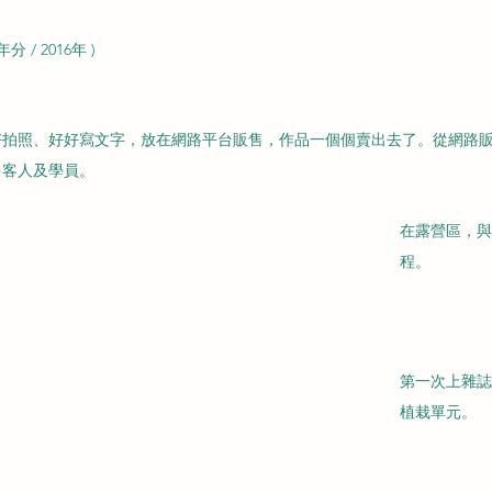
/ 2016年 )
好拍照、好好寫文字，放在網路平台販售，作品一個個賣出去了。從網路
多客人及學員。
在露營區，與
程。
第一次上雜誌
植栽單元。