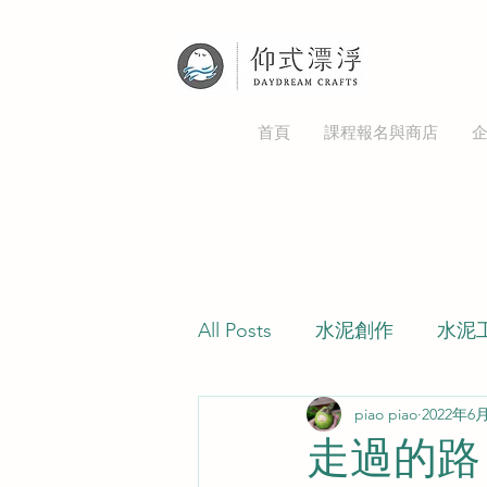
首頁
課程報名與商店
All Posts
水泥創作
水泥
piao piao
2022年6
綠色邪教
多肉病蟲害
走過的路 