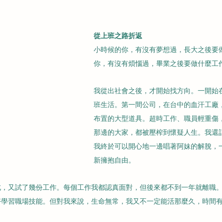
從上班之路折返
小時候的你，有沒有夢想過，長大之後要
你，有沒有煩惱過，畢業之後要做什麼工
我從出社會之後，才開始找方向。一開始
班生活。第一間公司，在台中的血汗工廠
布置的大型道具。超時工作、職員輕重傷
那邊的大家，都被壓榨到懷疑人生。我還
我終於可以開心地一邊唱著阿妹的解脫，
新擁抱自由。
北，又試了幾份工作。每個工作我都認真面對，但後來都不到一年就離職
好學習職場技能。但對我來說，生命無常，我又不一定能活那麼久，時間