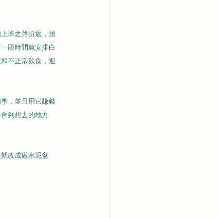
的上班之路折返，預
有一段時間就安排白
夜和不正常飲食，迎
的事，並且用它賺錢
，會到想去的地方
是就改成做水泥盆
 