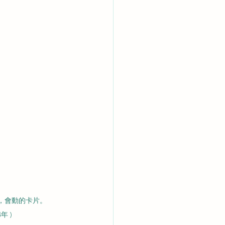
，會動的卡片。
4年 )