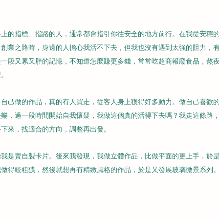
路上的指標、指路的人，通常都會指引你往安全的地方前行。在我從安穩
向創業之路時，身邊的人擔心我活不下去，但我也沒有遇到太強的阻力，
是一段又累又胖的記憶，不知道怎麼賺更多錢，常常吃超商報廢食品，熬
型。
，自己做的作品，真的有人買走，從客人身上獲得好多動力。做自己喜歡
快樂，過一段時間開始自我懷疑，我做這個真的活得下去嗎？我走這條路
停下來，找適合的方向，調整再出發。
始我是賣自製卡片。後來我發現，我做立體作品，比做平面的更上手，於
做得較粗獷，然後就想再有精緻風格的作品，於是又發展玻璃微景系列。