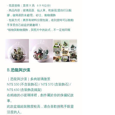
- 花器規格：直徑 X 高 6 X 4(公分)
- 商品內容：玻璃花器、仙人掌、乾燥花(需自行沾黏
膠，做簡易防水處理)、砂土、動物擺飾
- 包裝方式：
將所有材料分開包裝，收到貨時可以動動
手享受自己組盆的樂趣唷！
*植物與動物擺飾，與照片中的款式，不一定相同喔
B. 恐龍與沙漠
｜恐龍與沙漠｜多肉玻璃微景
NT$ 550 (不含裝飾石) / NT$ 570 (含裝飾石) /
NT$ 650 (含裝飾及鐵架)
在精緻的小玻璃球裡，創作屬於你的侏儸紀故
事。
此款盆栽組裝難度較高，適合喜歡挑戰手眼靈
活度的人。