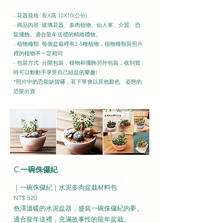
- 花器規格: 長X高 10X10(公分)
- 商品內容: 玻璃花器、多肉植物、仙人掌、介質、恐
龍擺飾。適合龍年送禮的精緻禮物。
- 植物種類: 每個盆栽裡有3-5種植物，植物種類與照片
裡的植物不一定相同
- 包裝方式: 分開包裝，植物和擺飾另外包裝，收到貨
時可以動動手享受自己組盆的樂趣!
*照片中的恐龍缺貨囉，若下單會以其他顏色、姿態的
恐龍出貨
C.一碗侏儸紀
｜一碗侏儸紀｜
水泥多肉盆栽材料包
NT$ 520
色澤溫暖的水泥盆器，盛裝一碗侏儸紀的夢。
適合龍年送禮，充滿故事性的龍年盆栽。