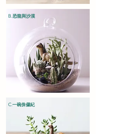
B. 恐龍與沙漠
C.一碗侏儸紀