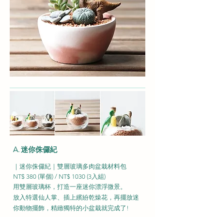
A. 迷你侏儸紀
｜迷你侏儸紀｜雙層玻璃多肉盆栽材料包
NT$ 3
80 (單個) / NT$ 1030 (3入組)
用雙層玻璃杯，打造一座迷你漂浮微景。
放入特選仙人掌、插上繽紛乾燥花，再擺放迷
你動物擺飾，精緻獨特的小盆栽就完成了!