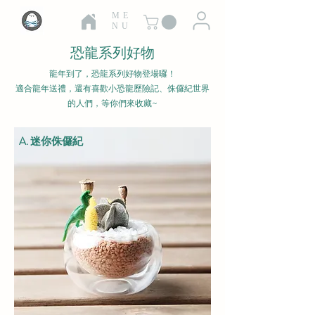
ME
NU
恐龍系列好物
龍年到了，恐龍系列好物登場囉！
適合龍年送禮，還有喜歡小恐龍歷險記、侏儸紀世界
的人們，等你們來收藏~
A. 迷你侏儸紀