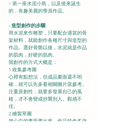
↑ 第一座水泥小島，以及後來誕生
的，有趣美麗的學員作品。
- 造型創作的步驟
用水泥來作雕塑，只要配合適當的骨
架材料，就能創作各種尺寸與造型的
作品。選好骨骼以後，水泥就是作品
的肌肉，好硬的肌肉。
我創作的方式大概是：
1.收集參考圖
心裡有點想法，但成品畫面還不明
確，就可以先多看相關圖片當參考。
注重原創性，就要多發展自己的風
格，才不會變成抄襲別人、觀感不
佳。
2.繪製草圖
把心中的畫面畫出來，作品特色多強
調多描寫，細節處我不一定會畫出
來，因為做成立體物件，過程中還有