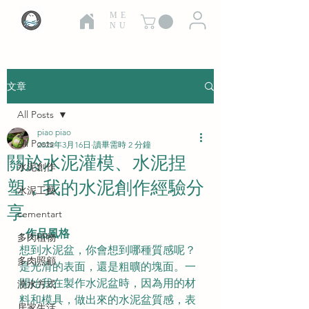
ME
NU
文章
All Posts
piao piao
All Posts
2022年3月16日
讀畢需時 2 分鐘
關於水泥灌模、水泥捏
水泥創作
塑，我的水泥創作經驗分
水泥工藝
享
cementart
- 作品風格
多肉植物
想到水泥盆，你會想到哪種質感呢？
多肉照顧
是光滑的表面，還是粗曠的塊面。一
開始我在製作水泥盆時，因為用的材
澆水方式
料和模具，做出來的水泥盆質感，表
居家生活