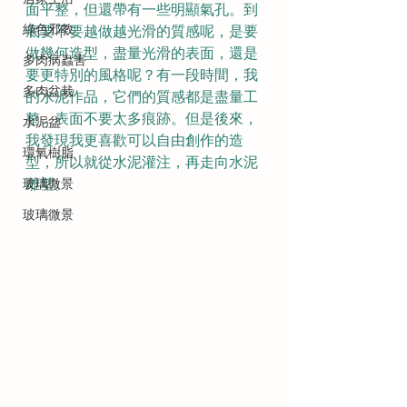
面平整，但還帶有一些明顯氣孔。到
綠色邪教
底要不要越做越光滑的質感呢，是要
做幾何造型，盡量光滑的表面，還是
多肉病蟲害
要更特別的風格呢？有一段時間，我
多肉盆栽
的水泥作品，它們的質感都是盡量工
整，表面不要太多痕跡。但是後來，
水泥盆
我發現我更喜歡可以自由創作的造
環氧樹脂
型，所以就從水泥灌注，再走向水泥
玻璃微景
雕塑。
玻璃微景