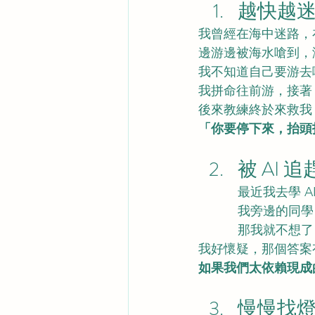
越快越
我曾經在海中迷路，
邊游邊被海水嗆到，
我不知道自己要游去
我拼命往前游，接著
後來教練終於來救我
「你要停下來，抬頭
被 AI 追
最近我去學 
我旁邊的同學
那我就不想了
我好懷疑，那個答案
如果我們太依賴現成
慢慢找