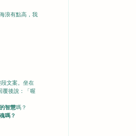
海浪有點高，我
整段文案。坐在
回覆後說：「喔
的智慧
嗎？
魂嗎？