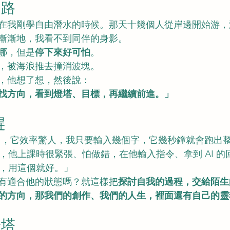
迷路
在我剛學自由潛水的時候。那天十幾個人從岸邊開始游，
漸漸地，我看不到同伴的身影。
哪，但是
停下來好可怕
。
，被海浪推去撞消波塊。
，他想了想，然後說：
找方向，看到燈塔、目標，再繼續前進。」
趕
AI，它效率驚人，我只要輸入幾個字，它幾秒鐘就會跑出
，他上課時很緊張、怕做錯，在他輸入指令、拿到 AI 的
，用這個就好。」
有適合他的狀態嗎？就這樣把
探討自我的過程，交給陌生
的方向，那我們的創作、我們的人生，裡面還有自己的靈
燈塔