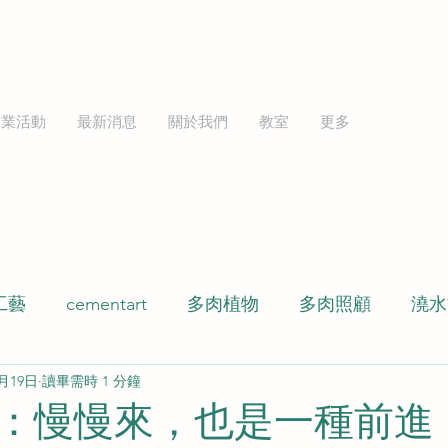
企業活動
最新消息
關於我們
教室
更多
工藝
cementart
多肉植物
多肉照顧
澆水
2月19日
讀畢需時 1 分鐘
多肉盆栽
水泥盆
環氧樹脂
玻璃微景
：慢慢來，也是一種前進