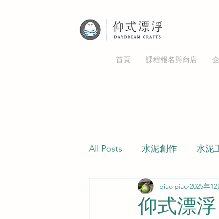
首頁
課程報名與商店
All Posts
水泥創作
水泥
piao piao
2025年1
綠色邪教
多肉病蟲害
仰式漂浮